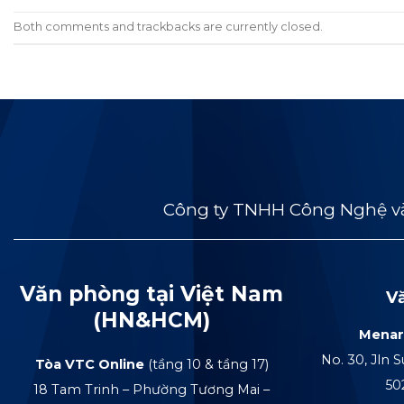
Both comments and trackbacks are currently closed.
Công ty TNHH Công Nghệ và
Văn phòng tại Việt Nam
V
(HN&HCM)
Menar
No. 30, Jln S
Tòa VTC Online
(tầng 10 & tầng 17)
50
18 Tam Trinh – Phường Tương Mai –