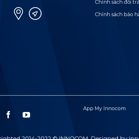
Chính sách đổi tr
Chính sách bảo 
App My Innocom
righted 2014-2022 © INNOCOM. Designed by In