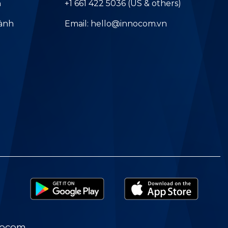
ả
+1 661 422 5036 (US & others)
hành
Email: hello@innocom.vn
nocom