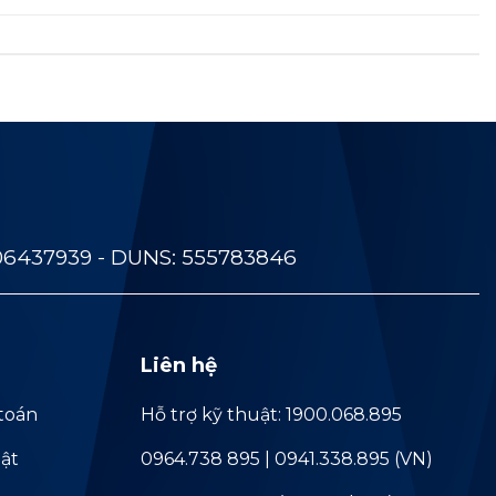
06437939 - DUNS: 555783846
Liên hệ
toán
Hỗ trợ kỹ thuật: 1900.068.895
ật
0964.738 895 | 0941.338.895 (VN)