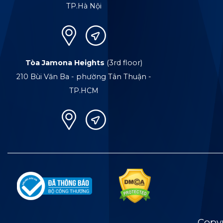
TP.Hà Nội
Tòa Jamona Heights
(3rd floor)
210 Bùi Văn Ba - phường Tân Thuận -
TP.HCM
Copy