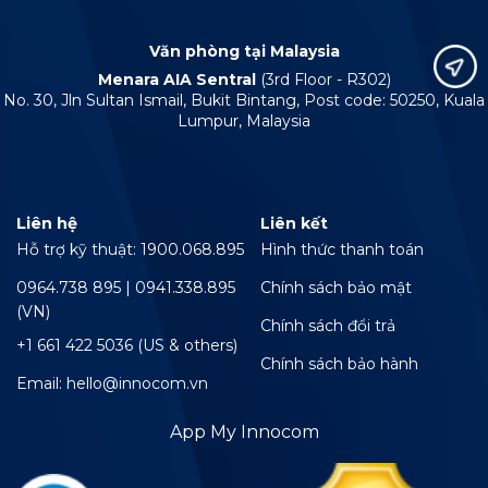
Văn phòng tại Malaysia
Menara AIA Sentral
(3rd Floor - R302)
No. 30, Jln Sultan Ismail, Bukit Bintang, Post code: 50250, Kuala
Lumpur, Malaysia
Liên hệ
Liên kết
Hỗ trợ kỹ thuật: 1900.068.895
Hình thức thanh toán
0964.738 895 | 0941.338.895
Chính sách bảo mật
(VN)
Chính sách đổi trả
+1 661 422 5036 (US & others)
Chính sách bảo hành
Email: hello@innocom.vn
App My Innocom