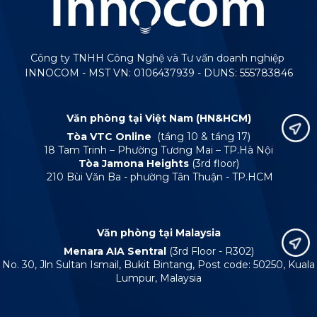
Công ty TNHH Công Nghệ và Tư vấn doanh nghiệp
INNOCOM - MST VN: 0106437939 - DUNS: 555783846
Văn phòng tại Việt Nam (HN&HCM)
Tòa VTC Online
(tầng 10 & tầng 17)
18 Tam Trinh – Phường Tương Mai – TP.Hà Nội
Tòa Jamona Heights
(3rd floor)
210 Bùi Văn Ba - phường Tân Thuận - TP.HCM
Văn phòng tại Malaysia
Menara AIA Sentral
(3rd Floor - R302)
No. 30, Jln Sultan Ismail, Bukit Bintang, Post code: 50250, Kuala
Lumpur, Malaysia