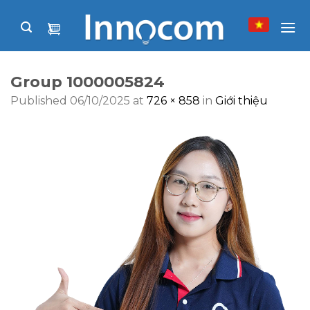
Skip
to
content
Group 1000005824
Published
06/10/2025
at
726 × 858
in
Giới thiệu