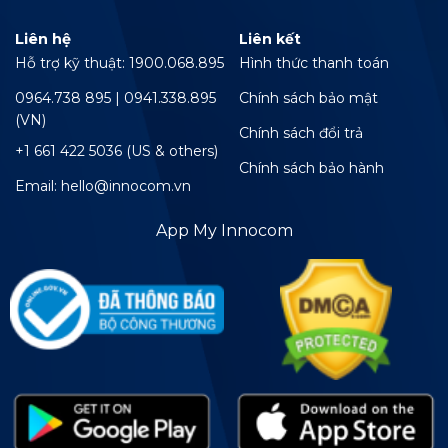
Liên hệ
Liên kết
Hỗ trợ kỹ thuật: 1900.068.895
Hình thức thanh toán
0964.738 895 | 0941.338.895
Chính sách bảo mật
(VN)
Chính sách đổi trả
+1 661 422 5036 (US & others)
Chính sách bảo hành
Email: hello@innocom.vn
App My Innocom