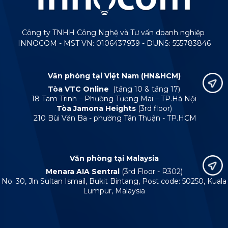
Công ty TNHH Công Nghệ và Tư vấn doanh nghiệp
INNOCOM - MST VN: 0106437939 - DUNS: 555783846
Văn phòng tại Việt Nam (HN&HCM)
Tòa VTC Online
(tầng 10 & tầng 17)
18 Tam Trinh – Phường Tương Mai – TP.Hà Nội
Tòa Jamona Heights
(3rd floor)
210 Bùi Văn Ba - phường Tân Thuận - TP.HCM
Văn phòng tại Malaysia
Menara AIA Sentral
(3rd Floor - R302)
No. 30, Jln Sultan Ismail, Bukit Bintang, Post code: 50250, Kuala
Lumpur, Malaysia