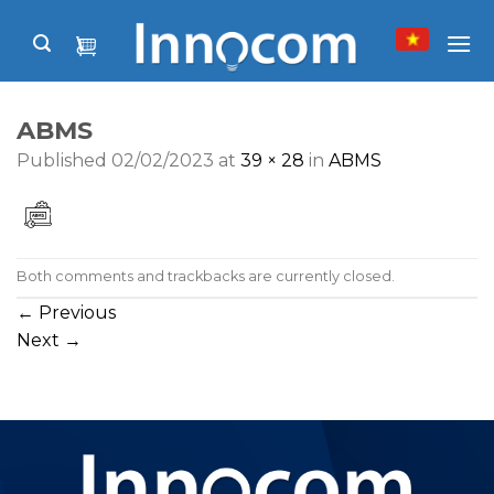
Skip
to
content
ABMS
Published
02/02/2023
at
39 × 28
in
ABMS
Both comments and trackbacks are currently closed.
←
Previous
Next
→