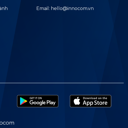
hành
Email: hello@innocom.vn
nocom