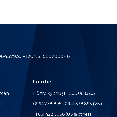
06437939 - DUNS: 555783846
Liên hệ
toán
Hỗ trợ kỹ thuật: 1900.068.895
ật
0964.738 895 | 0941.338.895 (VN)
ả
+1 661 422 5036 (US & others)