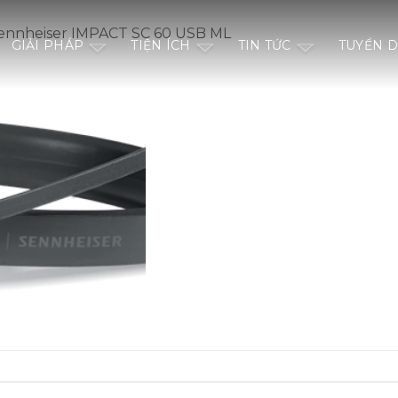
Sennheiser IMPACT SC 60 USB ML
GIẢI PHÁP
TIỆN ÍCH
TIN TỨC
TUYỂN 