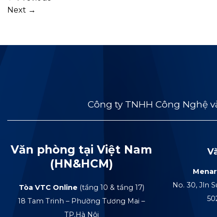
Next
→
Công ty TNHH Công Nghệ và
Văn phòng tại Việt Nam
V
(HN&HCM)
Menar
No. 30, Jln S
Tòa VTC Online
(tầng 10 & tầng 17)
50
18 Tam Trinh – Phường Tương Mai –
TP.Hà Nội