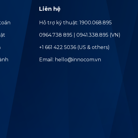
Liên hệ
toán
Hỗ trợ kỹ thuật: 1900.068.895
ật
0964.738 895 | 0941.338.895 (VN)
ả
+1 661 422 5036 (US & others)
hành
Email: hello@innocom.vn