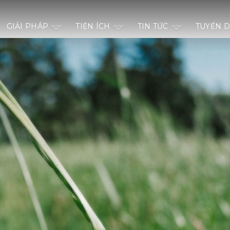
GIẢI PHÁP
TIỆN ÍCH
TIN TỨC
TUYỂN 