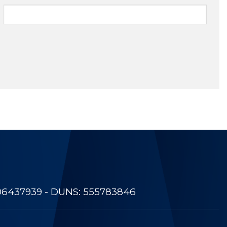
06437939 - DUNS: 555783846