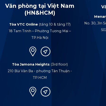
Văn phòng tại Việt Nam
V
(HN&HCM)
Menar
No. 30, Jln S
Tòa VTC Online
(tầng 10 & tầng 17)
50
18 Tam Trinh – Phường Tương Mai –
TP.Hà Nội
Tòa Jamona Heights
(3rd floor)
210 Bùi Văn Ba - phường Tân Thuận -
TP.HCM