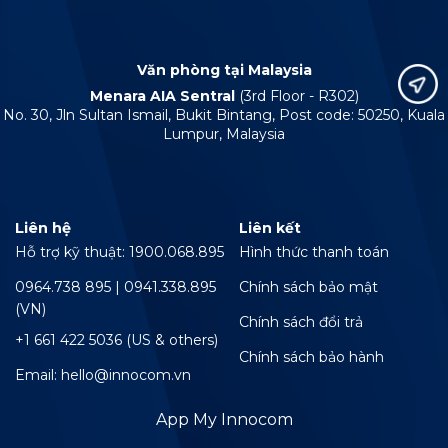
Văn phòng tại Malaysia
Menara AIA Sentral
(3rd Floor - R302)
No. 30, Jln Sultan Ismail, Bukit Bintang, Post code: 50250, Kuala
Lumpur, Malaysia
Liên hệ
Liên kết
Hỗ trợ kỹ thuật: 1900.068.895
Hình thức thanh toán
0964.738 895 | 0941.338.895
Chính sách bảo mật
(VN)
Chính sách đổi trả
+1 661 422 5036 (US & others)
Chính sách bảo hành
Email: hello@innocom.vn
App My Innocom