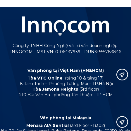
Công ty TNHH Công Nghệ và Tư vấn doanh nghiệp
INNOCOM - MST VN: 0106437939 - DUNS: 555783846
Văn phòng tại Việt Nam (HN&HCM)
Tòa VTC Online
(tầng 10 & tầng 17)
18 Tam Trinh – Phường Tương Mai – TP.Hà Nội
Tòa Jamona Heights
(3rd floor)
210 Bùi Văn Ba - phường Tân Thuận - TP.HCM
Văn phòng tại Malaysia
Menara AIA Sentral
(3rd Floor - R302)
No. 30, Jln Sultan Ismail, Bukit Bintang, Post code: 50250, Kuala