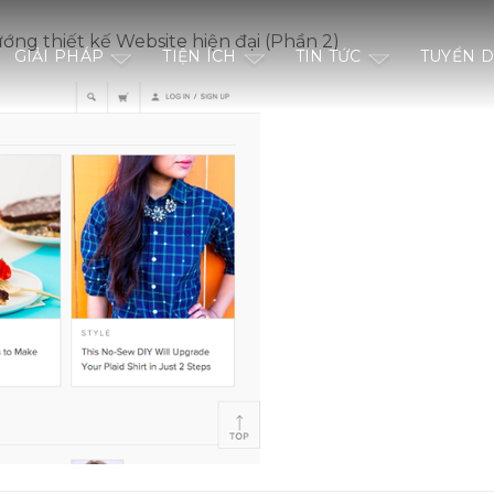
ớng thiết kế Website hiện đại (Phần 2)
GIẢI PHÁP
TIỆN ÍCH
TIN TỨC
TUYỂN 