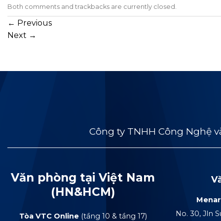
Both comments and trackbacks are currently closed.
←
Previous
Next
→
Công ty TNHH Công Nghệ và
Văn phòng tại Việt Nam
V
(HN&HCM)
Menar
No. 30, Jln S
Tòa VTC Online
(tầng 10 & tầng 17)