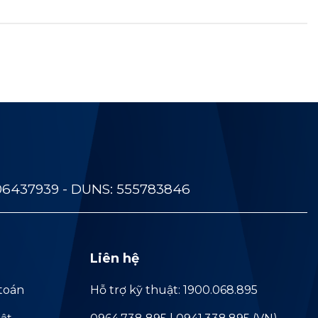
06437939 - DUNS: 555783846
Liên hệ
toán
Hỗ trợ kỹ thuật: 1900.068.895