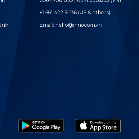
ật
0964.738 895 | 0941.338.895 (VN)
ả
+1 661 422 5036 (US & others)
hành
Email: hello@innocom.vn