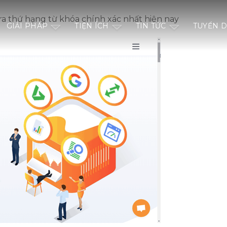
ra thứ hạng từ khóa chính xác nhất hiện nay
GIẢI PHÁP
TIỆN ÍCH
TIN TỨC
TUYỂN 