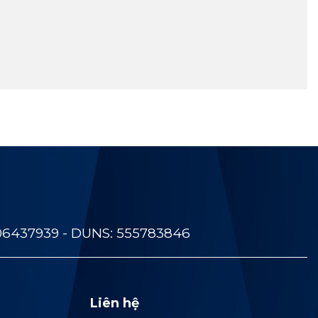
06437939 - DUNS: 555783846
Liên hệ