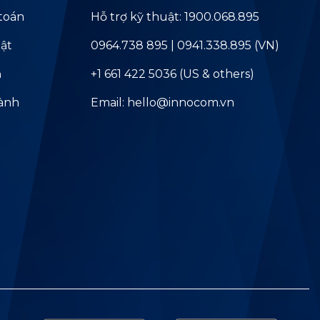
toán
Hỗ trợ kỹ thuật: 1900.068.895
ật
0964.738 895 | 0941.338.895 (VN)
ả
+1 661 422 5036 (US & others)
hành
Email: hello@innocom.vn