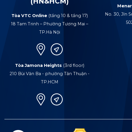
(HN&HCM)
Menar
No. 30, Jln S
Tòa VTC Online
(tầng 10 & tầng 17)
50
18 Tam Trinh – Phường Tương Mai –
TP.Hà Nội
Tòa Jamona Heights
(3rd floor)
210 Bùi Văn Ba - phường Tân Thuận -
TP.HCM