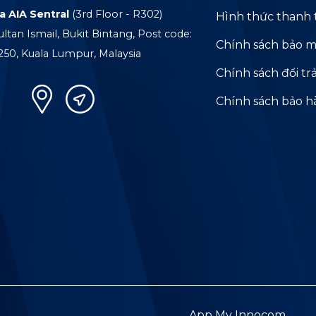
a AIA Sentral
(3rd Floor - R302)
Hình thức thanh 
ultan Ismail, Bukit Bintang, Post code:
Chính sách bảo m
250, Kuala Lumpur, Malaysia
Chính sách đổi tr
Chính sách bảo 
App My Innocom