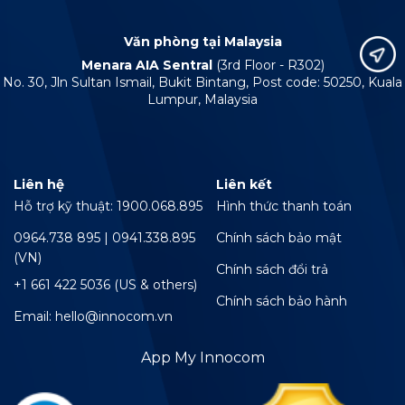
Văn phòng tại Malaysia
Menara AIA Sentral
(3rd Floor - R302)
No. 30, Jln Sultan Ismail, Bukit Bintang, Post code: 50250, Kuala
Lumpur, Malaysia
Liên hệ
Liên kết
Hỗ trợ kỹ thuật: 1900.068.895
Hình thức thanh toán
0964.738 895 | 0941.338.895
Chính sách bảo mật
(VN)
Chính sách đổi trả
+1 661 422 5036 (US & others)
Chính sách bảo hành
Email: hello@innocom.vn
App My Innocom