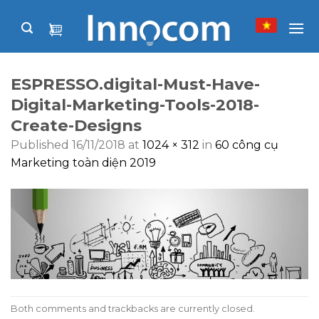
Skip
to
content
ESPRESSO.digital-Must-Have-
Digital-Marketing-Tools-2018-
Create-Designs
Published
16/11/2018
at
1024 × 312
in
60 công cụ
Marketing toàn diện 2019
Both comments and trackbacks are currently closed.