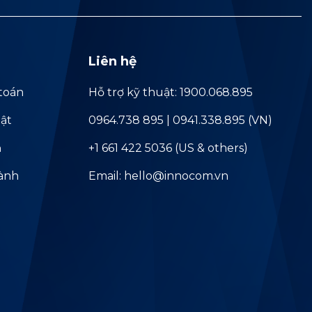
Liên hệ
toán
Hỗ trợ kỹ thuật: 1900.068.895
ật
0964.738 895 | 0941.338.895 (VN)
ả
+1 661 422 5036 (US & others)
hành
Email: hello@innocom.vn