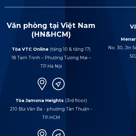
Văn phòng tại Việt Nam
V
(HN&HCM)
Menar
No. 30, Jln S
Tòa VTC Online
(tầng 10 & tầng 17)
50
18 Tam Trinh – Phường Tương Mai –
TP.Hà Nội
Tòa Jamona Heights
(3rd floor)
210 Bùi Văn Ba - phường Tân Thuận -
TP.HCM