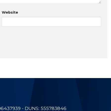
Website
06437939 - DUNS: 555783846