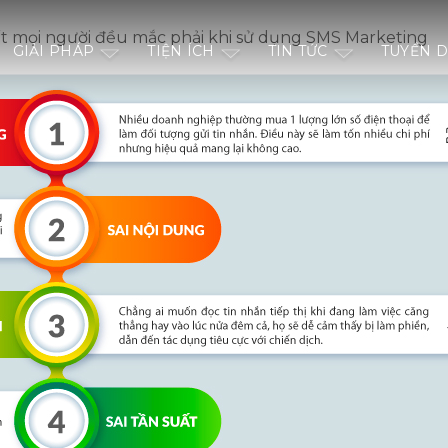
ết mọi người đều mắc phải khi sử dụng SMS Marketing
GIẢI PHÁP
TIỆN ÍCH
TIN TỨC
TUYỂN 