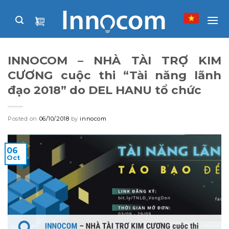
Skip
to
content
INNOCOM – NHÀ TÀI TRỢ KIM
CƯƠNG cuộc thi “Tài năng lãnh
đạo 2018” do DEL HANU tổ chức
Posted on
06/10/2018
by
innocom
06
Oct