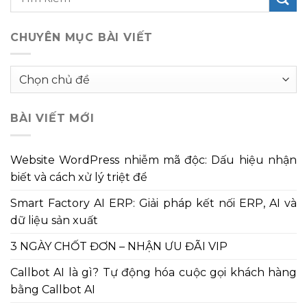
CHUYÊN MỤC BÀI VIẾT
Chuyên
mục
bài
BÀI VIẾT MỚI
viết
Website WordPress nhiễm mã độc: Dấu hiệu nhận
biết và cách xử lý triệt để
Smart Factory AI ERP: Giải pháp kết nối ERP, AI và
dữ liệu sản xuất
3 NGÀY CHỐT ĐƠN – NHẬN ƯU ĐÃI VIP
Callbot AI là gì? Tự động hóa cuộc gọi khách hàng
bằng Callbot AI