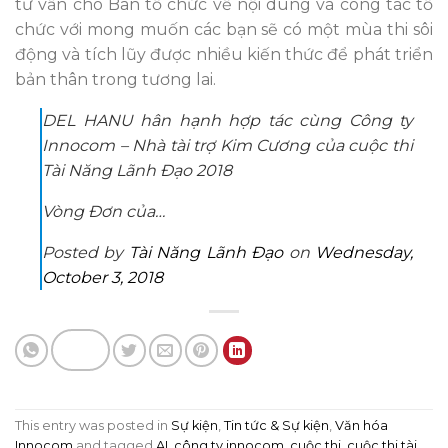
tư vấn cho Ban tổ chức về nội dung và công tác tổ
chức với mong muốn các bạn sẽ có một mùa thi sôi
động và tích lũy được nhiều kiến thức để phát triển
bản thân trong tương lai.
DEL HANU hân hạnh hợp tác cùng Công ty
Innocom – Nhà tài trợ Kim Cương của cuộc thi
Tài Năng Lãnh Đạo 2018
Vòng Đơn của…
Posted by
Tài Năng Lãnh Đạo
on
Wednesday,
October 3, 2018
This entry was posted in
Sự kiện
,
Tin tức & Sự kiện
,
Văn hóa
Innocom
and tagged
AI
,
công ty innocom
,
cuộc thi
,
cuộc thi tài