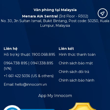
Văn phòng tại Malaysia
Menara AIA Sentral
(3rd Floor - R302)
No. 30, Jln Sultan Ismail, Bukit Bintang, Post code: 50250, Kuala
Lumpur, Malaysia
Liên hệ
Liên kết
Hỗ trợ kỹ thuật: 1900.068.895
Hình thức thanh toán
0964.738 895 | 0941.338.895
Chính sách bảo mật
(VN)
Chính sách đổi trả
+1 661 422 5036 (US & others)
Chính sách bảo hành
Email: hello@innocom.vn
App My Innocom