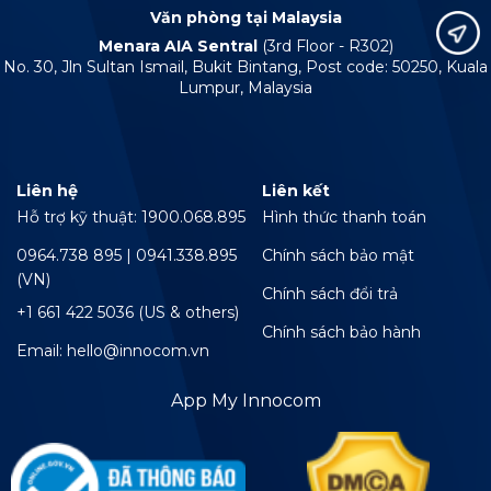
Văn phòng tại Malaysia
Menara AIA Sentral
(3rd Floor - R302)
No. 30, Jln Sultan Ismail, Bukit Bintang, Post code: 50250, Kuala
Lumpur, Malaysia
Liên hệ
Liên kết
Hỗ trợ kỹ thuật: 1900.068.895
Hình thức thanh toán
0964.738 895 | 0941.338.895
Chính sách bảo mật
(VN)
Chính sách đổi trả
+1 661 422 5036 (US & others)
Chính sách bảo hành
Email: hello@innocom.vn
App My Innocom