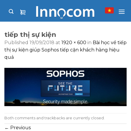
Skip
to
content
tiếp thị sự kiện
Published
19/09/2018
at
1920 × 600
in
Bài học về tiếp
thị sự kiện giúp Sophos tiếp cận khách hàng hiệu
quả
Both comments and trackbacks are currently closed.
←
Previous