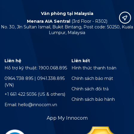
Văn phòng tại Malaysia
Menara AIA Sentral
(3rd Floor - R302)
No. 30, Jln Sultan Ismail, Bukit Bintang, Post code: 50250, Kuala
Lumpur, Malaysia
Liên hệ
Liên kết
Hỗ trợ kỹ thuật: 1900.068.895
Hình thức thanh toán
0964.738 895 | 0941.338.895
Chính sách bảo mật
(VN)
Chính sách đổi trả
+1 661 422 5036 (US & others)
Chính sách bảo hành
Email: hello@innocom.vn
App My Innocom