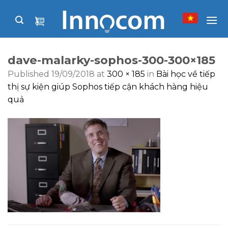
Skip
to
content
dave-malarky-sophos-300-300×185
Published
19/09/2018
at
300 × 185
in
Bài học về tiếp
thị sự kiện giúp Sophos tiếp cận khách hàng hiệu
quả