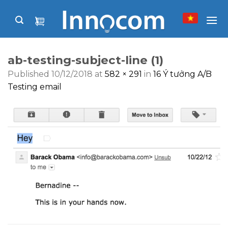
Skip
to
content
ab-testing-subject-line (1)
Published
10/12/2018
at
582 × 291
in
16 Ý tưởng A/B
Testing email