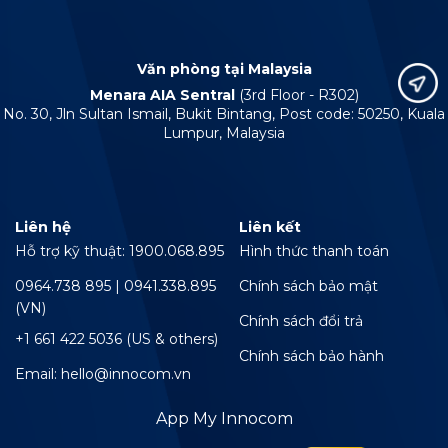
Văn phòng tại Malaysia
Menara AIA Sentral
(3rd Floor - R302)
No. 30, Jln Sultan Ismail, Bukit Bintang, Post code: 50250, Kuala
Lumpur, Malaysia
Liên hệ
Liên kết
Hỗ trợ kỹ thuật: 1900.068.895
Hình thức thanh toán
0964.738 895 | 0941.338.895
Chính sách bảo mật
(VN)
Chính sách đổi trả
+1 661 422 5036 (US & others)
Chính sách bảo hành
Email: hello@innocom.vn
App My Innocom