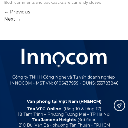
Both comments and trackbacks are currently closed.
←
Previous
Next
→
Công ty TNHH Công Nghệ và Tư vấn doanh nghiệp
INNOCOM - MST VN: 0106437939 - DUNS: 555783846
Văn phòng tại Việt Nam (HN&HCM)
Tòa VTC Online
(tầng 10 & tầng 17)
18 Tam Trinh – Phường Tương Mai – TP.Hà Nội
Tòa Jamona Heights
(3rd floor)
210 Bùi Văn Ba - phường Tân Thuận - TP.HCM