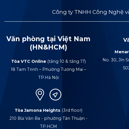
Công ty TNHH Công Nghệ và
Văn phòng tại Việt Nam
V
(HN&HCM)
Menar
No. 30, Jln S
Tòa VTC Online
(tầng 10 & tầng 17)
50
18 Tam Trinh – Phường Tương Mai –
TP.Hà Nội
Tòa Jamona Heights
(3rd floor)
210 Bùi Văn Ba - phường Tân Thuận -
TP.HCM