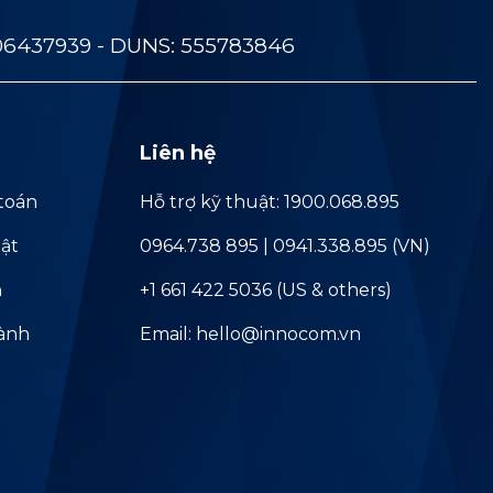
06437939 - DUNS: 555783846
Liên hệ
toán
Hỗ trợ kỹ thuật: 1900.068.895
ật
0964.738 895 | 0941.338.895 (VN)
ả
+1 661 422 5036 (US & others)
hành
Email: hello@innocom.vn