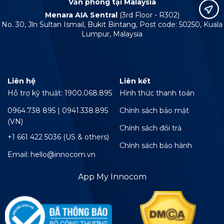
Văn phòng tại Malaysia
Menara AIA Sentral
(3rd Floor - R302)
No. 30, Jln Sultan Ismail, Bukit Bintang, Post code: 50250, Kuala
Lumpur, Malaysia
Liên hệ
Liên kết
Hỗ trợ kỹ thuật: 1900.068.895
Hình thức thanh toán
0964.738 895 | 0941.338.895
Chính sách bảo mật
(VN)
Chính sách đổi trả
+1 661 422 5036 (US & others)
Chính sách bảo hành
Email: hello@innocom.vn
App My Innocom