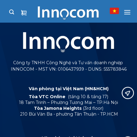
Skip
to
content
Công ty TNHH Công Nghệ và Tư vấn doanh nghiệp
INNOCOM - MST VN: 0106437939 - DUNS: 555783846
Văn phòng tại Việt Nam (HN&HCM)
Tòa VTC Online
(tầng 10 & tầng 17)
18 Tam Trinh – Phường Tương Mai – TP.Hà Nội
Tòa Jamona Heights
(3rd floor)
210 Bùi Văn Ba - phường Tân Thuận - TP.HCM