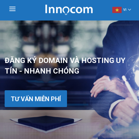
VI
ĐĂNG KÝ DOMAIN VÀ HOSTING UY
TÍN - NHANH CHÓNG
TƯ VẤN MIỄN PHÍ