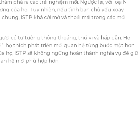
m phá ra các trải nghiệm mới. Ngược lại, với loại N
ượng của họ. Tuy nhiên, nếu tình bạn chủ yếu xoay
chung, ISTP khá cởi mở và thoải mái trong các mối
gười có tư tưởng thông thoáng, thú vị và hấp dẫn. Họ
ối”, họ thích phát triển mối quan hệ từng bước một hơn
ủa họ, ISTP sẽ không ngững hoàn thành nghĩa vụ để giữ
uan hệ mới phù hợp hơn.