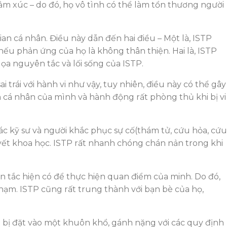
ảm xúc – do đó, họ vô tình có thể làm tổn thương người
 cá nhân. Điều này dẫn đến hai điều – Một là, ISTP
ếu phản ứng của họ là không thân thiện. Hai là, ISTP
a nguyên tắc và lối sống của ISTP.
trái với hành vi như vậy, tuy nhiên, điều này có thể gây
n cá nhân của mình và hành động rất phòng thủ khi bị vi
các kỹ sư và người khắc phục sự cố(thám tử, cứu hỏa, cứu
yết khoa học. ISTP rất nhanh chóng chán nản trong khi
n tắc hiện có để thực hiện quan điểm của minh. Do đó,
ạm. ISTP cũng rất trung thành với bạn bè của họ,
g bị đặt vào một khuôn khổ, gánh nặng với các quy định