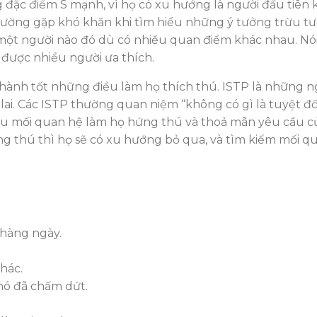
ặc điểm S mạnh, vì họ có xu hướng là người đầu tiên khá
 thường gặp khó khăn khi tìm hiểu những ý tưởng trừu t
ột người nào đó dù có nhiều quan điểm khác nhau. Nói 
 được nhiều người ưa thích.
 thành tốt những điều làm họ thích thú. ISTP là những n
lai. Các ISTP thường quan niệm “không có gì là tuyệt đ
Nếu mối quan hệ làm họ hứng thú và thoả mãn yêu cầu c
 thú thì họ sẽ có xu hướng bỏ qua, và tìm kiếm mối q
 hàng ngày.
hác.
nó đã chấm dứt.