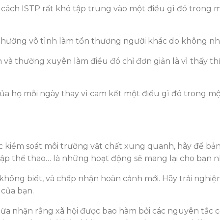
ách ISTP rất khó tập trung vào một điều gì đó trong mộ
ọ thường vô tình làm tổn thương người khác do không n
 và thường xuyên làm điều đó chỉ đơn giản là vì thấy th
 họ mỗi ngày thay vì cam kết một điều gì đó trong một t
c kiểm soát môi trường vật chất xung quanh, hãy để bản
ện tập thể thao… là những hoạt động sẽ mang lại cho bạn
không biết, và chấp nhận hoàn cảnh mới. Hãy trải nghi
 của bạn.
a nhận rằng xã hội được bao hàm bởi các nguyên tắc cơ