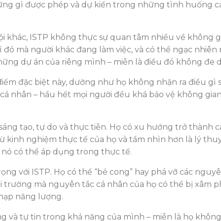
ững gì được phép và dự kiến ​​trong những tình huống c
khác, ISTP không thực sự quan tâm nhiều về không gian
đó mà người khác đang làm việc, và có thể ngạc nhiên n
ng dự án của riêng mình – miễn là điều đó không đe dọ
m đặc biệt này, dường như họ không nhận ra điều gì sai 
hệ cá nhân – hầu hết mọi người đều khá bảo vệ không gia
 sáng tạo, tự do và thực tiễn. Họ có xu hướng trở thành 
ừ kinh nghiệm thực tế của họ và tầm nhìn hơn là lý thu
 nó có thể áp dụng trong thực tế.
ọng với ISTP. Họ có thể “bẻ cong” hay phá vỡ các nguyê
 trường mà nguyên tắc cá nhân của họ có thể bị xâm ph
 nạp năng lượng.
ng và tự tin trong khả năng của mình – miễn là họ khôn