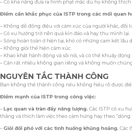
– Có khả năng đưa ra hình phạt mặc dù họ không thích 
Điểm cần khắc phục của ISTP trong các mối quan h
– Không dễ đồng điệu với cảm xúc của người khác, đôi lú
– Có xu hướng trở nên quá kín đáo và hay thu mình lại.
– Sống hoàn toàn ở hiện tại, khó có những cam kết lâu d
– Không giỏi thể hiện cảm xúc.
– Khao khát hành động và sôi nổi, và có thể khuấy động 
– Cần rất nhiều không gian riêng và không muốn chún
NGUYÊN TẮC THÀNH CÔNG
Bạn không thể thành công nếu không hiểu rõ được điể
Điểm mạnh của ISTP trong công việc:
–
Lạc quan và tràn đầy năng lượng.
Các ISTP có xu hướ
thẳng và thích làm việc theo cảm hứng hay theo “dòng c
–
Giỏi đối phó với các tình huống khủng hoảng.
Các I