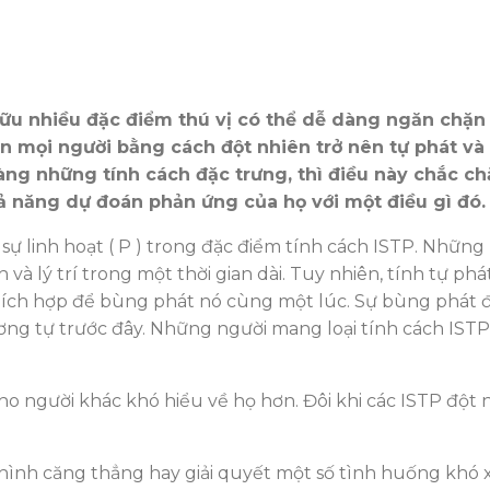
u nhiều đặc điểm thú vị có thể dễ dàng ngăn chặn n
 mọi người bằng cách đột nhiên trở nên tự phát và n
àng những tính cách đặc trưng, thì điều này chắc ch
 năng dự đoán phản ứng của họ với một điều gì đó.
 và sự linh hoạt ( P ) trong đặc điểm tính cách ISTP. Nh
h và lý trí trong một thời gian dài. Tuy nhiên, tính tự p
 thích hợp để bùng phát nó cùng một lúc. Sự bùng phát
ơng tự trước đây. Những người mang loại tính cách ISTP 
o người khác khó hiểu về họ hơn. Đôi khi các ISTP đột nh
 hình căng thẳng hay giải quyết một số tình huống khó 