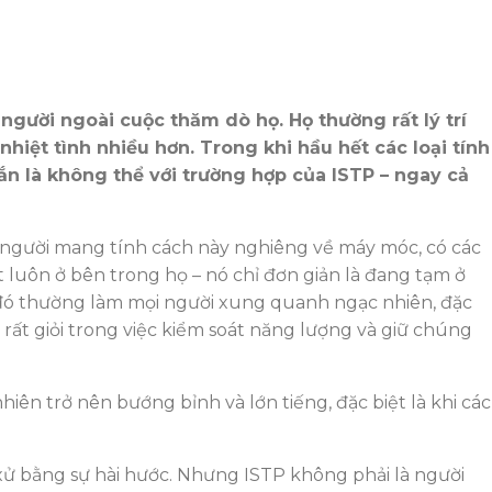
gười ngoài cuộc thăm dò họ. Họ thường rất lý trí
hiệt tình nhiều hơn. Trong khi hầu hết các loại tính
ắn là không thể với trường hợp của ISTP – ngay cả
ững người mang tính cách này nghiêng về máy móc, có các
hát luôn ở bên trong họ – nó chỉ đơn giản là đang tạm ở
 đó thường làm mọi người xung quanh ngạc nhiên, đặc
rất giỏi trong việc kiểm soát năng lượng và giữ chúng
iên trở nên bướng bỉnh và lớn tiếng, đặc biệt là khi các
xử bằng sự hài hước. Nhưng ISTP không phải là người