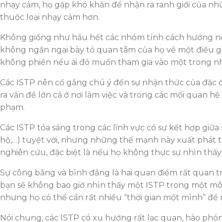
nhạy cảm, họ gặp khó khăn để nhận ra ranh giới của nh
thuộc loại nhạy cảm hơn.
Không giống như hầu hết các nhóm tính cách hướng nội 
không ngần ngại bày tỏ quan tâm của họ về một điều gì 
không phiền nếu ai đó muốn tham gia vào một trong nhữ
Các ISTP nên cố gắng chú ý đến sự nhận thức của đặc điể
ra vấn đề lớn cả ở nơi làm việc và trong các mối quan 
phạm.
Các ISTP tỏa sáng trong các lĩnh vực có sự kết hợp giữa
hộ,…) tuyệt vời, nhưng những thế mạnh này xuất phát t
nghiên cứu, đặc biệt là nếu họ không thực sự nhìn thấy
Sự công bằng và bình đẳng là hai quan điểm rất quan tr
bạn sẽ không bao giờ nhìn thấy một ISTP trong một môi
nhưng họ có thể cần rất nhiều “thời gian một mình” để
Nói chung, các ISTP có xu hướng rất lạc quan, hào phó