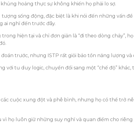
 khủng hoảng thực sự không khiến họ phải lo sợ.
 tượng sống động, đặc biệt là khi nói đến những vấn đ
 ai nghĩ đến trước đây.
rong hiện tại và chỉ đơn giản là “đi theo dòng chảy”, họ
đó.
đoán trước, nhưng ISTP rất giỏi bảo tồn năng lượng và 
 với tu duy logic, chuyển đổi sang một “chế độ” khác, t
ác cuộc xung đột và phê bình, nhưng họ có thể trở nên 
 vì họ luôn giữ những suy nghĩ và quan điểm cho riêng m