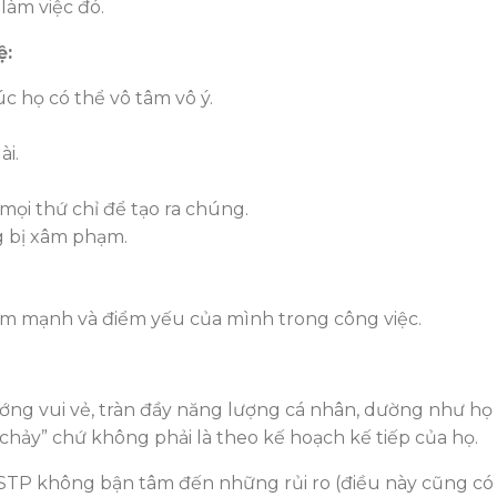
làm việc đó.
ệ:
c họ có thể vô tâm vô ý.
ài.
mọi thứ chỉ để tạo ra chúng.
g bị xâm phạm.
m mạnh và điểm yếu của mình trong công việc.
ng vui vẻ, tràn đầy năng lượng cá nhân, dường như họ l
hảy” chứ không phải là theo kế hoạch kế tiếp của họ.
STP không bận tâm đến những rủi ro (điều này cũng có 