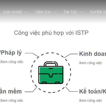
GIẢI PHÁP
TIỆN ÍCH
TIN TỨC
TUYỂN 