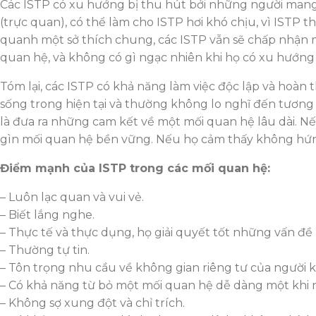
Các ISTP có xu hướng bị thu hút bởi những người mang đ
(trực quan), có thể làm cho ISTP hơi khó chịu, vì ISTP
quanh một sở thích chung, các ISTP vẫn sẽ chấp nhận m
quan hệ, và không có gì ngạc nhiên khi họ có xu hướng
Tóm lại, các ISTP có khả năng làm việc độc lập và hoàn
sống trong hiện tại và thường không lo nghĩ đến tương 
là đưa ra những cam kết về một mối quan hệ lâu dài. 
gìn mối quan hệ bền vững. Nếu họ cảm thấy không hứng
Điểm mạnh của ISTP trong các mối quan hệ:
– Luôn lạc quan và vui vẻ.
– Biết lắng nghe.
– Thực tế và thực dụng, họ giải quyết tốt những vấn đề
– Thường tự tin.
– Tôn trọng nhu cầu về không gian riêng tư của người k
– Có khả năng từ bỏ một mối quan hệ dễ dàng một khi 
– Không sợ xung đột và chỉ trích.