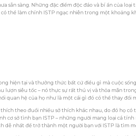
hưa sẵn sàng. Những đặc điểm độc đáo và bí ẩn của loại
 có thể làm chính ISTP ngạc nhiên trong một khoảng kh
rong hiện tại và thưởng thức bất cứ điều gì mà cuộc sốn
àu lượn siêu tốc – nó thực sự rất thú vị và thỏa mãn tro
ối quan hệ của họ như là một cái gì đó có thể thay đổi m
hích theo đuổi nhiều sở thích khác nhau, do đó họ có thể
h cơ sở tình bạn ISTP – những người mang loại cá tính n
 dễ nhất để trở thành một người bạn với ISTP là tìm một