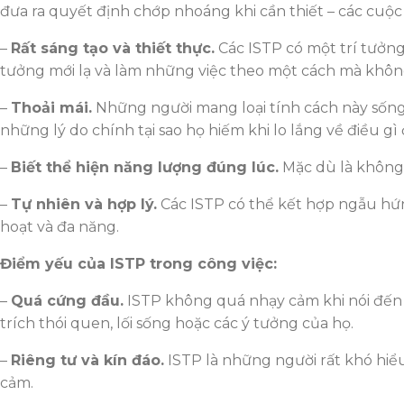
đưa ra quyết định chớp nhoáng khi cần thiết – các cuộc
–
Rất sáng tạo và thiết thực.
Các ISTP có một trí tưởng
tưởng mới lạ và làm những việc theo một cách mà không
–
Thoải mái.
Những người mang loại tính cách này sống t
những lý do chính tại sao họ hiếm khi lo lắng về điều gì 
–
Biết thể hiện năng lượng đúng lúc.
Mặc dù là không 
–
Tự nhiên và hợp lý.
Các ISTP có thể kết hợp ngẫu hứng
hoạt và đa năng.
Điểm yếu của ISTP trong công việc:
–
Quá cứng đầu.
ISTP không quá nhạy cảm khi nói đến c
trích thói quen, lối sống hoặc các ý tưởng của họ.
–
Riêng tư và kín đáo.
ISTP là những người rất khó hiểu
cảm.