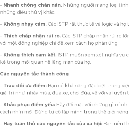
–
Nhanh chóng chán nản.
Những người mang loại tính c
những điều thú vị khác.
–
Không nhạy cảm.
Các ISTP rất thực tế và logic và h
–
Thích chấp nhận rủi ro.
Các ISTP chấp nhận rủi ro lớn
với một đồng nghiệp chỉ để xem cách họ phản ứng.
–
Không thích cam kết.
ISTP muốn xem xét nghĩa vụ của
kể trong mối quan hệ lãng mạn của họ.
Các nguyên tắc thành công
–
Trau dồi ưu điểm:
Bạn có khả năng đặc biệt trong việ
giải trí như: nhảy múa, đua xe, chơi đùa, vẽ vời và luy
–
Khắc phục điểm yếu:
Hãy đối mặt với những gì mình 
cách nhìn mới. Đừng tự cô lập mình trong thế giới riêng
–
Hãy tuân thủ các nguyên tắc của xã hội:
Bạn nên thừ