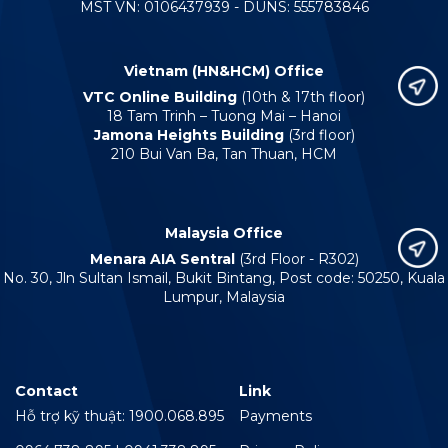
MST VN: 0106437939 - DUNS: 555783846
Vietnam (HN&HCM) Office
VTC Online Building
(10th & 17th floor)
18 Tam Trinh – Tuong Mai – Hanoi
Jamona Heights Building
(3rd floor)
210 Bui Van Ba, Tan Thuan, HCM
Malaysia Office
Menara AIA Sentral
(3rd Floor - R302)
No. 30, Jln Sultan Ismail, Bukit Bintang, Post code: 50250, Kuala
Lumpur, Malaysia
Contact
Link
Hỗ trợ kỹ thuật: 1900.068.895
Payments