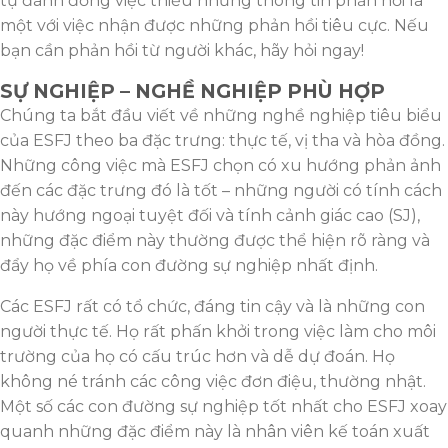
tự đánh đồng việc thiếu những thông tin phản hồi là
một với việc nhận được những phản hồi tiêu cực. Nếu
bạn cần phản hồi từ người khác, hãy hỏi ngay!
SỰ NGHIỆP – NGHỀ NGHIỆP PHÙ HỢP
Chúng ta bắt đầu viết về những nghề nghiệp tiêu biểu
của ESFJ theo ba đặc trưng: thực tế, vị tha và hòa đồng.
Những công việc mà ESFJ chọn có xu hướng phản ảnh
đến các đặc trưng đó là tốt – những người có tính cách
này hướng ngoại tuyệt đối và tính cảnh giác cao (SJ),
những đặc điểm này thường được thể hiện rõ ràng và
đẩy họ về phía con đường sự nghiệp nhất định.
Các ESFJ rất có tổ chức, đáng tin cậy và là những con
người thực tế. Họ rất phấn khởi trong việc làm cho môi
trường của họ có cấu trúc hơn và dễ dự đoán. Họ
không né tránh các công việc đơn điệu, thường nhật.
Một số các con đường sự nghiệp tốt nhất cho ESFJ xoay
quanh những đặc điểm này là nhân viên kế toán xuất