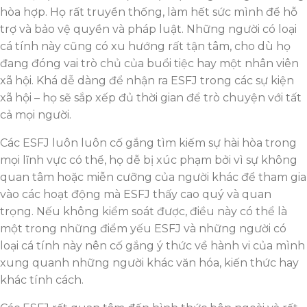
hòa hợp. Họ rất truyền thống, làm hết sức mình để hỗ
trợ và bảo vệ quyền và pháp luật. Những người có loại
cá tính này cũng có xu hướng rất tận tâm, cho dù họ
đang đóng vai trò chủ của buổi tiệc hay một nhân viên
xã hội. Khá dễ dàng để nhận ra ESFJ trong các sự kiện
xã hội – họ sẽ sắp xếp đủ thời gian để trò chuyện với tất
cả mọi người.
Các ESFJ luôn luôn cố gắng tìm kiếm sự hài hòa trong
mọi lĩnh vực có thể, họ dễ bị xúc phạm bởi vì sự không
quan tâm hoặc miễn cưỡng của người khác để tham gia
vào các hoạt động mà ESFJ thấy cao quý và quan
trọng. Nếu không kiểm soát được, điều này có thể là
một trong những điểm yếu ESFJ và những người có
loại cá tính này nên cố gắng ý thức về hành vi của mình
xung quanh những người khác văn hóa, kiến thức hay
khác tính cách.