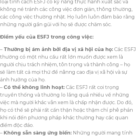
loại tính cách ESFJ có kỹ năng thực hành xuất sắc và
không né tránh các công việc đơn giản, thông thường,
các công việc thường nhật. Họ luôn luôn đảm bảo rằng
những người gần gũi với họ sẽ được chăm sóc.
Điểm yếu của ESFJ trong công việc:
–
Thường bị ám ảnh bởi địa vị xã hội của họ:
Các ESFJ
thường có một nhu cầu rất lớn muốn được xem là
người chịu trách nhiệm, tôn trọng và thành công – họ
sẽ làm tất cả mọi thứ để nânng cao địa vị xã hội và sự
ảnh hưởng của họ.
–
Có thể không linh hoạt:
Các ESFJ rất coi trọng
truyền thống và thường lo lắng quá nhiều về những
việc mà người khác vẫn xem là chấp nhận được. Do đó,
họ có thể sẽ phải rất cẩn thận hoặc thậm chí phê phán
khi nói đến phương pháp khác thường hay các quan
điểm độc đáo.
–
Không sẵn sàng ứng biến:
Những người mang tính