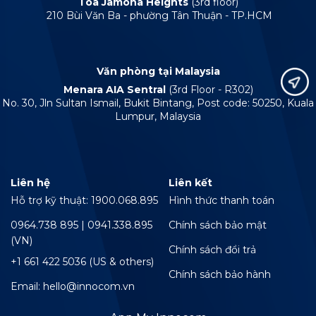
Tòa Jamona Heights
(3rd floor)
210 Bùi Văn Ba - phường Tân Thuận - TP.HCM
Văn phòng tại Malaysia
Menara AIA Sentral
(3rd Floor - R302)
No. 30, Jln Sultan Ismail, Bukit Bintang, Post code: 50250, Kuala
Lumpur, Malaysia
Liên hệ
Liên kết
Hỗ trợ kỹ thuật: 1900.068.895
Hình thức thanh toán
0964.738 895 | 0941.338.895
Chính sách bảo mật
(VN)
Chính sách đổi trả
+1 661 422 5036 (US & others)
Chính sách bảo hành
Email: hello@innocom.vn