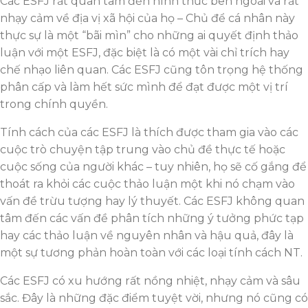
Các ESFJ rất quan tâm đến hình thức bên ngoài và rất
nhạy cảm về địa vị xã hội của họ – Chủ để cá nhân này
thực sự là một “bãi mìn” cho những ai quyết định thảo
luận với một ESFJ, đặc biệt là có một vài chỉ trích hay
chế nhạo liên quan. Các ESFJ cũng tôn trọng hệ thống
phân cấp và làm hết sức mình để đạt được một vị trí
trong chính quyền.
Tính cách của các ESFJ là thích được tham gia vào các
cuộc trò chuyện tập trung vào chủ đề thực tế hoặc
cuộc sống của người khác – tuy nhiên, họ sẽ cố gắng để
thoát ra khỏi các cuộc thảo luận một khi nó chạm vào
vấn đề trừu tượng hay lý thuyết. Các ESFJ không quan
tâm đến các vấn đề phân tích những ý tưởng phức tạp
hay các thảo luận về nguyên nhân và hậu quả, đây là
một sự tương phản hoàn toàn với các loại tính cách NT.
Các ESFJ có xu hướng rất nồng nhiệt, nhạy cảm và sâu
sắc. Đây là những đặc điểm tuyệt vời, nhưng nó cũng có