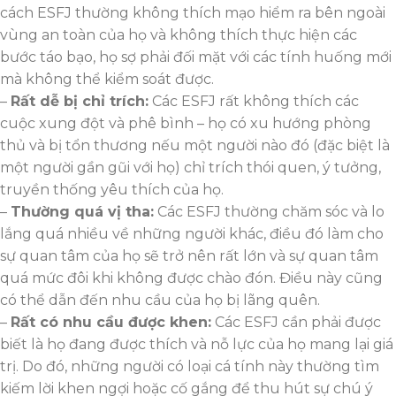
cách ESFJ thường không thích mạo hiểm ra bên ngoài
vùng an toàn của họ và không thích thực hiện các
bước táo bạo, họ sợ phải đối mặt với các tính huống mới
mà không thể kiểm soát được.
–
Rất dễ bị chỉ trích:
Các ESFJ rất không thích các
cuộc xung đột và phê bình – họ có xu hướng phòng
thủ và bị tổn thương nếu một người nào đó (đặc biệt là
một người gần gũi với họ) chỉ trích thói quen, ý tưởng,
truyền thống yêu thích của họ.
–
Thường quá vị tha:
Các ESFJ thường chăm sóc và lo
lắng quá nhiều về những người khác, điều đó làm cho
sự quan tâm của họ sẽ trở nên rất lớn và sự quan tâm
quá mức đôi khi không được chào đón. Điều này cũng
có thể dẫn đến nhu cầu của họ bị lãng quên.
–
Rất có nhu cầu được khen:
Các ESFJ cần phải được
biết là họ đang được thích và nỗ lực của họ mang lại giá
trị. Do đó, những người có loại cá tính này thường tìm
kiếm lời khen ngợi hoặc cố gắng để thu hút sự chú ý