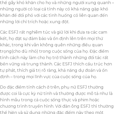
thể gây khó khăn cho họ và những người xung quanh –
những người có loại cá tính này có khả năng gặp khó
khăn để đối phó với các tình huống có liên quan đến
những lời chỉ trích hoặc xung đột.
Các ESFJ rất nghiêm túc và giữ lời khi đưa ra các cam
kết, họ đặt sự đảm bảo và ổn định lên trên mọi thứ
khác, trong khi vẫn không quên những điều quan
trọng(cho dù nhỏ) trong cuộc sống của họ. Đặc điểm
tính cách này làm cho họ trở thành những đối tác rất
bền vững và trung thành. Các ESFJ thích cấu trúc hơn
tự phát, thích giá trị rõ ràng, khả năng dự đoán và ổn
định – trong mọi lĩnh vực của cuộc sống của họ.
Do đặc điểm tính cách ở trên, phụ nữ ESFJ thường
được coi là cực kỳ nữ tính và thường được mô tả như là
hình mẫu trong cả cuộc sống thực và phim hoặc
chương trình truyền hình. Với đàn ông ESFJ thì thường
thể hiện và sử dụng những đặc điểm này theo một