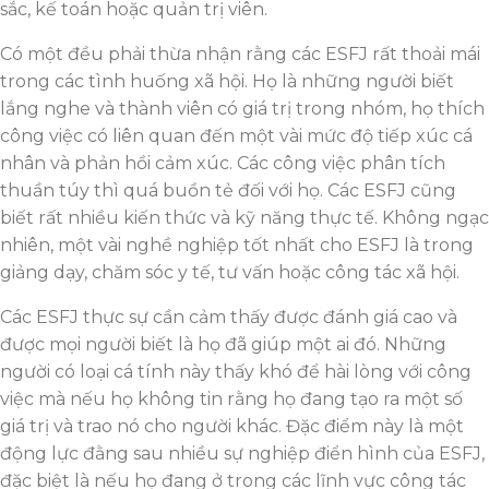
sắc, kế toán hoặc quản trị viên.
Có một đều phải thừa nhận rằng các ESFJ rất thoải mái
trong các tình huống xã hội. Họ là những người biết
lắng nghe và thành viên có giá trị trong nhóm, họ thích
công việc có liên quan đến một vài mức độ tiếp xúc cá
nhân và phản hồi cảm xúc. Các công việc phân tích
thuần túy thì quá buồn tẻ đối với họ. Các ESFJ cũng
biết rất nhiều kiến ​​thức và kỹ năng thực tế. Không ngạc
nhiên, một vài nghề nghiệp tốt nhất cho ESFJ là trong
giảng dạy, chăm sóc y tế, tư vấn hoặc công tác xã hội.
Các ESFJ thực sự cần cảm thấy được đánh giá cao và
được mọi người biết là họ đã giúp một ai đó. Những
người có loại cá tính này thấy khó để hài lòng với công
việc mà nếu họ không tin rằng họ đang tạo ra một số
giá trị và trao nó cho người khác. Đặc điểm này là một
động lực đằng sau nhiều sự nghiệp điển hình của ESFJ,
đặc biệt là nếu họ đang ở trong các lĩnh vực công tác