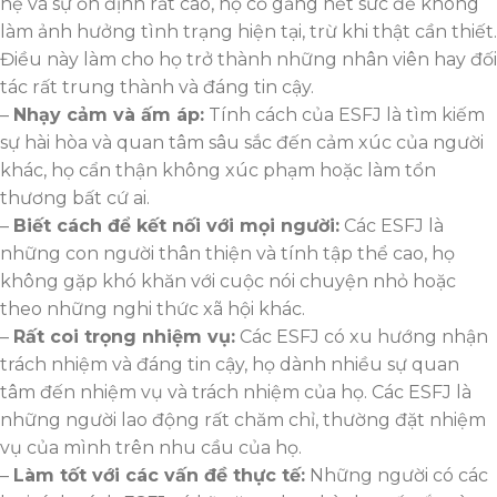
hệ và sự ổn định rất cao, họ cố gắng hết sức để không
làm ảnh hưởng tình trạng hiện tại, trừ khi thật cần thiết.
Điều này làm cho họ trở thành những nhân viên hay đối
tác rất trung thành và đáng tin cậy.
–
Nhạy cảm và ấm áp:
Tính cách của ESFJ là tìm kiếm
sự hài hòa và quan tâm sâu sắc đến cảm xúc của người
khác, họ cẩn thận không xúc phạm hoặc làm tổn
thương bất cứ ai.
–
Biết cách để kết nối với mọi người:
Các ESFJ là
những con người thân thiện và tính tập thể cao, họ
không gặp khó khăn với cuộc nói chuyện nhỏ hoặc
theo những nghi thức xã hội khác.
–
Rất coi trọng nhiệm vụ:
Các ESFJ có xu hướng nhận
trách nhiệm và đáng tin cậy, họ dành nhiều sự quan
tâm đến nhiệm vụ và trách nhiệm của họ. Các ESFJ là
những người lao động rất chăm chỉ, thường đặt nhiệm
vụ của mình trên nhu cầu của họ.
–
Làm tốt với các vấn đề thực tế:
Những người có các