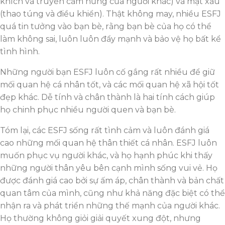
khích và truyền cảm hứng của người khác) và mặt xấu
(thao túng và điều khiển). Thật không may, nhiều ESFJ
quá tin tưởng vào bạn bè, rằng bạn bè của họ có thể
làm không sai, luôn luôn đẩy mạnh và bảo vệ họ bất kể
tình hình.
Những người bạn ESFJ luôn cố gắng rất nhiều để giữ
mối quan hệ cá nhân tốt, và các mối quan hệ xã hội tốt
đẹp khác. Dễ tính và chân thành là hai tính cách giúp
họ chinh phục nhiều người quen và bạn bè.
Tóm lại, các ESFJ sống rất tình cảm và luôn đánh giá
cao những mối quan hệ thân thiết cá nhân. ESFJ luôn
muốn phục vụ người khác, và họ hạnh phúc khi thấy
những người thân yêu bên cạnh mình sống vui vẻ. Họ
được đánh giá cao bởi sự ấm áp, chân thành và bản chất
quan tâm của mình, cũng như khả năng đặc biệt có thể
nhận ra và phát triển những thế mạnh của người khác.
Họ thường không giỏi giải quyết xung đột, nhưng