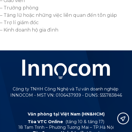
– Giáo viên
– Trưởng phòng
– Tăng lữ hoặc những việc liên quan đến tôn giáp
– Trợ lí giám đốc
– Kinh doanh hộ gia đình
Công ty TNHH Công Nghệ và Tư vấn doanh nghiệp
INNOCOM - MST VN: 0106437939 - DUNS: 555783846
Văn phòng tại Việt Nam (HN&HCM)
Tòa VTC Online
(tầng 10 & tầng 17)
18 Tam Trinh – Phường Tương Mai – TP.Hà Nội