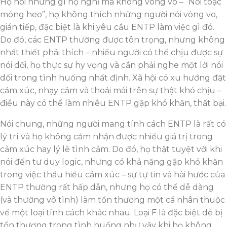
Họ nói những gì họ nghĩ mà không vòng vo – “Nói toạc
móng heo”, họ không thích những người nói vòng vo,
gián tiếp, đặc biệt là khi yêu cầu ENTP làm việc gì đó.
Do đó, các ENTP thường được tôn trọng, nhưng không
nhất thiết phải thích – nhiều người có thể chịu được sự
nói dối, họ thực sự hy vọng và cần phải nghe một lời nói
dối trong tình huống nhất định. Xã hội có xu hướng đặt
cảm xúc, nhạy cảm và thoải mái trên sự thật khó chịu –
điều này có thể làm nhiều ENTP gặp khó khăn, thất bại.
Nói chung, những người mang tính cách ENTP là rất có
lý trí và họ không cảm nhận được nhiều giá trị trong
cảm xúc hay lý lẽ tình cảm. Do đó, họ thật tuyệt vời khi
nói đến tư duy logic, nhưng có khả năng gặp khó khăn
trong việc thấu hiểu cảm xúc – sự tự tin và hài hước của
ENTP thường rất hấp dẫn, nhưng họ có thể dễ dàng
(và thường vô tình) làm tổn thương một cá nhân thuộc
về một loại tính cách khác nhau. Loại F là đặc biệt dễ bị
tổn thương trong tình huống như vậy khi họ không