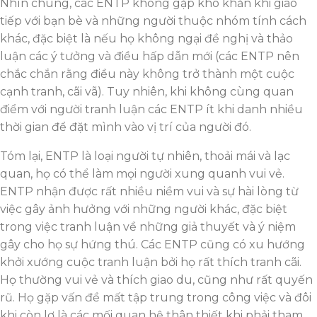
Nhìn chung, các ENTP không gặp khó khăn khi giao
tiếp với bạn bè và những người thuộc nhóm tính cách
khác, đặc biệt là nếu họ không ngại đề nghị và thảo
luận các ý tưởng và điều hấp dẫn mới (các ENTP nên
chắc chắn rằng điều này không trở thành một cuộc
cạnh tranh, cãi vã). Tuy nhiên, khi không cùng quan
điểm với người tranh luận các ENTP ít khi danh nhiều
thời gian để đặt mình vào vị trí của người đó.
Tóm lại, ENTP là loại người tự nhiên, thoải mái và lạc
quan, họ có thể làm mọi người xung quanh vui vẻ.
ENTP nhận được rất nhiều niềm vui và sự hài lòng từ
việc gây ảnh hưởng với những người khác, đặc biệt
trong việc tranh luận về những giả thuyết và ý niệm
gây cho họ sự hứng thú. Các ENTP cũng có xu hướng
khởi xướng cuộc tranh luận bởi họ rất thích tranh cãi.
Họ thường vui vẻ và thích giao du, cũng như rất quyến
rũ. Họ gặp vấn đề mất tập trung trong công việc và đôi
khi còn lơ là các mối quan hệ thân thiết khi phải tham