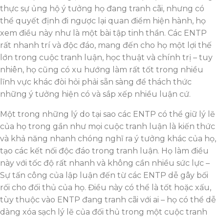
thực sự ủng hộ ý tưởng họ đang tranh cãi, nhưng có
thể quyết định đi ngược lại quan điểm hiện hành, họ
xem điều này như là một bài tập tinh thần. Các ENTP
rất nhanh trí và độc đáo, mang đến cho họ một lợi thế
lớn trong cuộc tranh luận, học thuật và chính trị – tuy
nhiên, họ cũng có xu hướng làm rất tốt trong nhiều
lĩnh vực khác đòi hỏi phải sẵn sàng để thách thức
những ý tưởng hiện có và sắp xếp nhiều luận cứ.
Một trong những lý do tại sao các ENTP có thể giữ lý lẽ
của họ trong gần như mọi cuộc tranh luận là kiến ​​thức
và khả năng nhanh chóng nghĩ ra ý tưởng khác của họ,
tạo các kết nối độc đáo trong tranh luận. Họ làm điều
này với tốc độ rất nhanh và không cần nhiều sức lực –
Sự tấn công của lập luận đến từ các ENTP dễ gây bối
rối cho đối thủ của họ. Điều này có thể là tốt hoặc xấu,
tùy thuộc vào ENTP đang tranh cãi với ai – họ có thể dễ
dàng xóa sạch lý lẽ của đối thủ trong một cuộc tranh