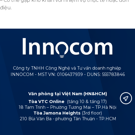
– Có thể gặp khó khăn với nhiệm vụ thực tế hoặc đơn
điệu.
Công ty TNHH Công Nghệ và Tư vấn doanh nghiệp
INNOCOM - MST VN: 0106437939 - DUNS: 555783846
Văn phòng tại Việt Nam (HN&HCM)
Tòa VTC Online
(tầng 10 & tầng 17)
18 Tam Trinh – Phường Tương Mai – TP.Hà Nội
Tòa Jamona Heights
(3rd floor)
210 Bùi Văn Ba - phường Tân Thuận - TP.HCM