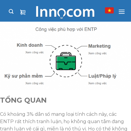
Skip
to
content
TỔNG QUAN
Có khoảng 3% dân số mang loại tính cách này, các
ENTP rất thích tranh luận, họ không quan tâm đang
tranh luận về cái gì, miễn là nó thú vị. Họ có thể không