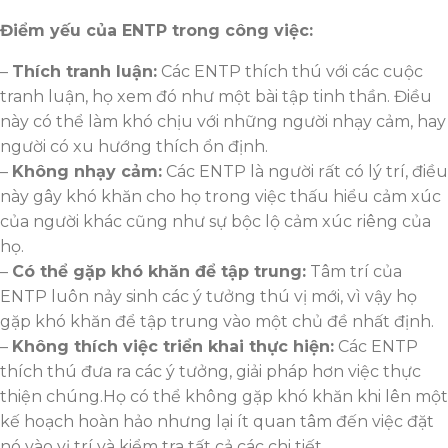
Điểm yếu của ENTP trong công việc:
–
Thích tranh luận:
Các ENTP thích thú với các cuộc
tranh luận, họ xem đó như một bài tập tinh thần. Điều
này có thể làm khó chịu với những người nhạy cảm, hay
người có xu hướng thích ổn định.
–
Không nhạy cảm:
Các ENTP là người rất có lý trí, điều
này gây khó khăn cho họ trong việc thấu hiểu cảm xúc
của người khác cũng như sự bộc lộ cảm xúc riêng của
họ.
–
Có thể gặp khó khăn để tập trung:
Tâm trí của
ENTP luôn nảy sinh các ý tưởng thú vị mới, vì vậy họ
gặp khó khăn để tập trung vào một chủ đề nhất định.
–
Không thích việc triển khai thực hiện:
Các ENTP
thích thú đưa ra các ý tưởng, giải pháp hơn việc thực
thiện chúng.Họ có thể không gặp khó khăn khi lên một
kế hoạch hoàn hảo nhưng lại ít quan tâm đến việc đặt
nó vào vị trí và kiểm tra tất cả các chi tiết.