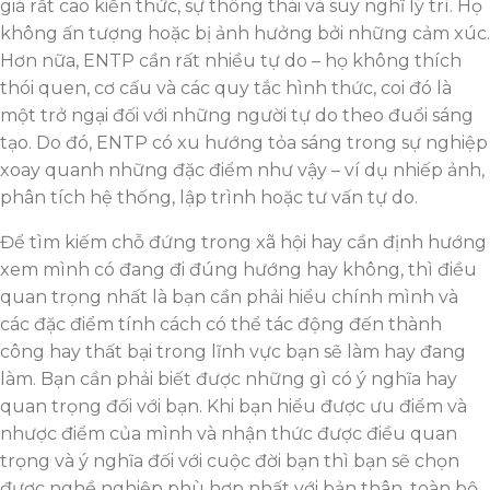
giá rất cao kiến thức, sự thông thái và suy nghĩ lý trí. Họ
không ấn tượng hoặc bị ảnh hưởng bởi những cảm xúc.
Hơn nữa, ENTP cần rất nhiều tự do – họ không thích
thói quen, cơ cấu và các quy tắc hình thức, coi đó là
một trở ngại đối với những người tự do theo đuổi sáng
tạo. Do đó, ENTP có xu hướng tỏa sáng trong sự nghiệp
xoay quanh những đặc điểm như vậy – ví dụ nhiếp ảnh,
phân tích hệ thống, lập trình hoặc tư vấn tự do.
Để tìm kiếm chỗ đứng trong xã hội hay cần định hướng
xem mình có đang đi đúng hướng hay không, thì điều
quan trọng nhất là bạn cần phải hiểu chính mình và
các đặc điểm tính cách có thể tác động đến thành
công hay thất bại trong lĩnh vực bạn sẽ làm hay đang
làm. Bạn cần phải biết được những gì có ý nghĩa hay
quan trọng đối với bạn. Khi bạn hiểu được ưu điểm và
nhược điểm của mình và nhận thức được điều quan
trọng và ý nghĩa đối với cuộc đời bạn thì bạn sẽ chọn
được nghề nghiệp phù hợp nhất với bản thân, toàn bộ