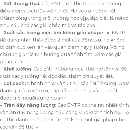
–
Rất thông thái:
Các ENTP rất thích học hỏi những
điều mới và tích lũy kiến thức. Họ có xu hướng rất
thành công trong môi trường học tập, đặc biệt là nơi có
nhu cầu cho các giải pháp mới và táo bạo .
–
Xuất sắc trong việc tìm kiếm giải pháp:
Các ENTP
dễ dàng nhìn thấy được 2 mặt của đồng xu, họ không
bị cảm xúc xen lẫn vào quan điểm hay ý tưởng. Với họ
chỉ đơn giản là tận hưởng quá trình tìm kiếm các giải
pháp khả thi.
–
Khởi xướng:
Các ENTP không ngại thử nghiệm và đề
xuất các ý tưởng rất độc đáo, thậm chi quyết liệt.
–
Lôi cuốn:
Nhanh nhạy và tự tin – các ENTP cũng được
đánh giá là quyến rũ, hấp dẫn, nối tiếng và thu hút
được mọi người xung quanh.
–
Tràn đầy năng lượng:
Các ENTP có thể rất nhiệt tình
và tràn đầy năng lượng nếu công việc kích thích họ. Họ
có thể dành nhiều thời tìm để kiếm một giải pháp cho
các vấn đề thú vị.