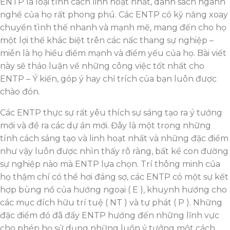
ENTP là loại tính cách linh hoạt nhất, danh sách ngành
nghề của họ rất phong phú. Các ENTP có kỹ năng xoay
chuyển tình thế nhanh và mạnh mẽ, mang đến cho họ
một lợi thế khác biệt trên các nấc thang sự nghiệp –
miễn là họ hiểu điểm mạnh và điểm yếu của họ. Bài viết
này sẽ thảo luận về những công việc tốt nhất cho
ENTP – Ý kiến, góp ý hay chỉ trích của bạn luôn được
chào đón.
Các ENTP thực sự rất yêu thích sự sáng tạo ra ý tưởng
mới và đề ra các dự án mới. Đây là một trong những
tính cách sáng tạo và linh hoạt nhất và những đặc điểm
như vậy luôn được nhìn thấy rõ ràng, bất kể con đường
sự nghiệp nào mà ENTP lựa chọn. Trí thông minh của
họ thậm chí có thể hơi đáng sợ, các ENTP có một sự kết
hợp bùng nổ của hướng ngoại ( E ), khuynh hướng cho
các mục đích hữu trí tuệ ( NT ) và tự phát ( P ). Những
đặc điểm đó đã đẩy ENTP hướng đến những lĩnh vực
cho phép họ sử dụng những luồn ý tưởng một cách