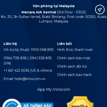
Văn phòng tại Malaysia
Menara AIA Sentral
(3rd Floor - R302)
No. 30, Jln Sultan Ismail, Bukit Bintang, Post code: 50250, Kuala
Lumpur, Malaysia
Liên hệ
Liên kết
Hỗ trợ kỹ thuật: 1900.068.895
Hình thức thanh toán
0964.738 895 | 0941.338.895
Chính sách bảo mật
(VN)
Chính sách đổi trả
+1 661 422 5036 (US & others)
Chính sách bảo hành
Email: hello@innocom.vn
App My Innocom