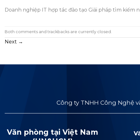
Doanh nghiệp IT hợp tác đào tạo Giải pháp tìm kiếm 
Both comments and trackbacks are currently closed.
Next
→
Công ty TNHH Công Nghệ và
Văn phòng tại Việt Nam
V