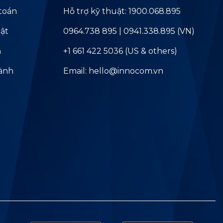
toán
Hỗ trợ kỹ thuật: 1900.068.895
ật
0964.738 895 | 0941.338.895 (VN)
ả
+1 661 422 5036 (US & others)
hành
Email: hello@innocom.vn