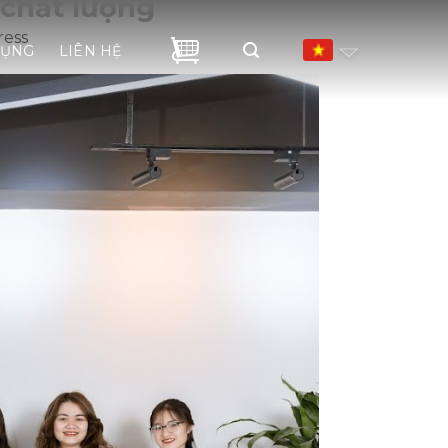
 chất lượng
ress
DỤNG
LIÊN HỆ