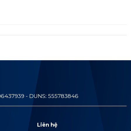
06437939 - DUNS: 555783846
Liên hệ