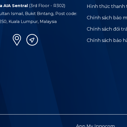
a AIA Sentral
(3rd Floor - R302)
Hình thức thanh 
ultan Ismail, Bukit Bintang, Post code:
Chính sách bảo m
250, Kuala Lumpur, Malaysia
Chính sách đổi tr
Chính sách bảo 
App My Innocom