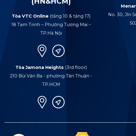
(HN&HCM)
Menar
No. 30, Jln S
Tòa VTC Online
(tầng 10 & tầng 17)
50
18 Tam Trinh – Phường Tương Mai –
TP.Hà Nội
Tòa Jamona Heights
(3rd floor)
210 Bùi Văn Ba - phường Tân Thuận -
TP.HCM